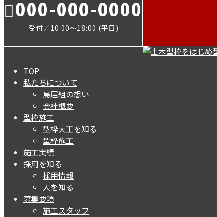
000-000-0000
受付／10:00～18:00 (平日)
TOP
私たちについて
鳥居組の想い
会社概要
型枠施工
型枠大工を知る
型枠施工
施工実績
採用を知る
採用情報
人を知る
募集要項
施工スタッフ