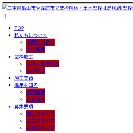
TOP
私たちについて
鳥居組の想い
会社概要
型枠施工
型枠大工を知る
型枠施工
施工実績
採用を知る
採用情報
人を知る
募集要項
施工スタッフ
加工スタッフ
運搬スタッフ