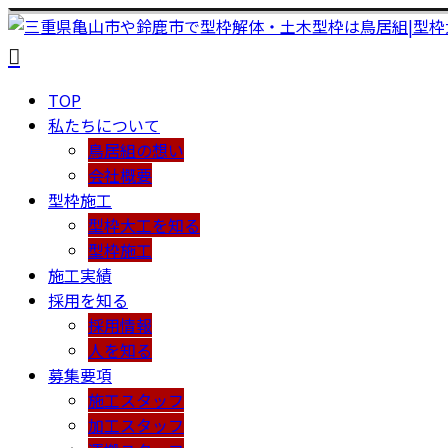
TOP
私たちについて
鳥居組の想い
会社概要
型枠施工
型枠大工を知る
型枠施工
施工実績
採用を知る
採用情報
人を知る
募集要項
施工スタッフ
加工スタッフ