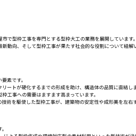
屋市で型枠工事を専門とする型枠大工の業務を展開しています
最新動向、そして型枠工事が果たす社会的な役割について紐解
い要素です。
クリートが硬化するまでの形成を助け、構造体の品質に直結し
型枠工事への需要はますます高まっています。
の技術を駆使した型枠工事が、建築物の安定性や成形美を左右
す。
ターによる型枠作成や環境対応型の素材利用といった新技術が注