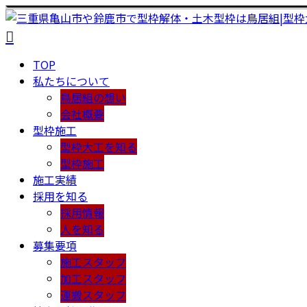
TOP
私たちについて
鳥居組の想い
会社概要
型枠施工
型枠大工を知る
型枠施工
施工実績
採用を知る
採用情報
人を知る
募集要項
施工スタッフ
加工スタッフ
運搬スタッフ