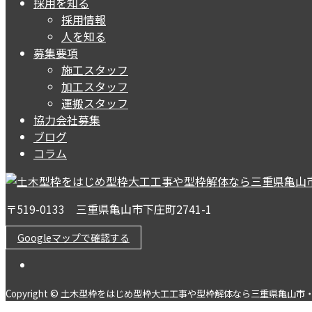
採用を知る
採用情報
人を知る
募集要項
施工スタッフ
加工スタッフ
運搬スタッフ
協力会社募集
ブログ
コラム
〒519-0133 三重県亀山市下庄町2741-1
Googleマップで確認する
Copyright © 土木型枠をはじめ型枠大工工事や型枠解体なら三重県亀山市・鈴鹿市