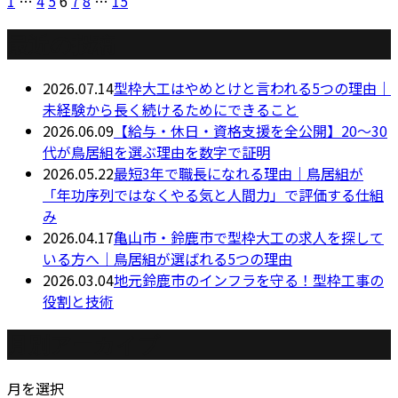
1
…
4
5
6
7
8
…
15
最近の投稿
2026.07.14
型枠大工はやめとけと言われる5つの理由｜
未経験から長く続けるためにできること
2026.06.09
【給与・休日・資格支援を全公開】20〜30
代が鳥居組を選ぶ理由を数字で証明
2026.05.22
最短3年で職長になれる理由｜鳥居組が
「年功序列ではなくやる気と人間力」で評価する仕組
み
2026.04.17
亀山市・鈴鹿市で型枠大工の求人を探して
いる方へ｜鳥居組が選ばれる5つの理由
2026.03.04
地元鈴鹿市のインフラを守る！型枠工事の
役割と技術
月別アーカイブ
月を選択