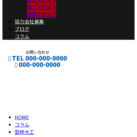
加工スタッフ
運搬スタッフ
協力会社募集
ブログ
コラム
お問い合わせ
TEL 000-000-0000
000-000-0000
型枠大工
CONTACT
ENTRY
column
HOME
コラム
型枠大工