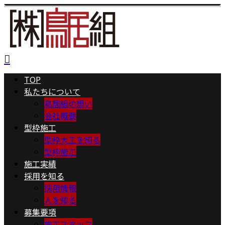
TOP
私たちについて
鳥居組の想い
会社概要
型枠施工
型枠大工を知る
型枠施工
施工実績
採用を知る
採用情報
人を知る
募集要項
施工スタッフ